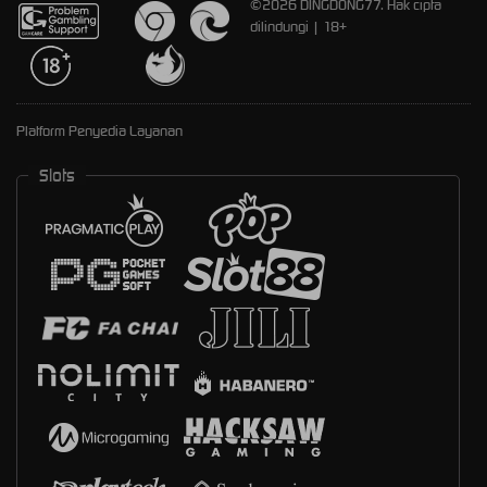
©2026 DINGDONG77. Hak cipta
dilindungi | 18+
Platform Penyedia Layanan
Slots