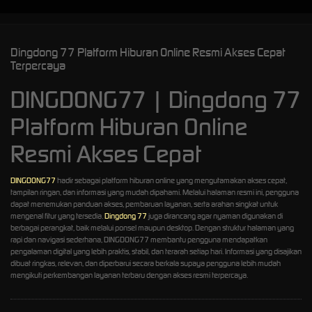
Dingdong 77 Platform Hiburan Online Resmi Akses Cepat
Terpercaya
DINGDONG77 | Dingdong 77
Platform Hiburan Online
Resmi Akses Cepat
DINGDONG77
hadir sebagai platform hiburan online yang mengutamakan akses cepat,
tampilan ringan, dan informasi yang mudah dipahami. Melalui halaman resmi ini, pengguna
dapat menemukan panduan akses, pembaruan layanan, serta arahan singkat untuk
mengenal fitur yang tersedia.
Dingdong 77
juga dirancang agar nyaman digunakan di
berbagai perangkat, baik melalui ponsel maupun desktop. Dengan struktur halaman yang
rapi dan navigasi sederhana, DINGDONG77 membantu pengguna mendapatkan
pengalaman digital yang lebih praktis, stabil, dan terarah setiap hari. Informasi yang disajikan
dibuat ringkas, relevan, dan diperbarui secara berkala supaya pengguna lebih mudah
mengikuti perkembangan layanan terbaru dengan akses resmi terpercaya.