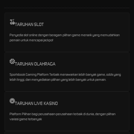
TARUHAN SLOT
Penyedia slot online dengan beragam pilihan game menarik yang memudahkan
pemain untuk mencapai jackpot
TARUHAN OLAHRAGA
Sportsbook Gaming Platform Terbaik menawarkan lebih banyak game, odds yang
lebih tinggi, dan menyediakan pilihan yang lebih banyak untuk pemain.
TARUHAN LIVE KASINO
Platform Pilihan bagi perusahaan-perusahaan terbaik di dunia, dengan pilihan
variasi game terbanyak