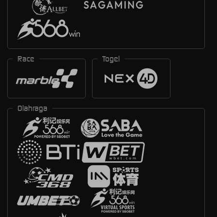
Race
Togel
Olahraga