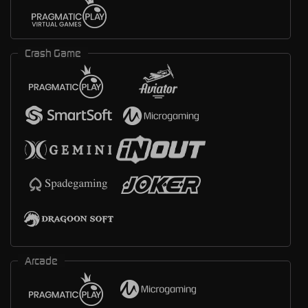
Crash Game
Arcade