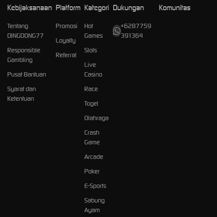
Kebijaksanaan
Platform
Kategori
Dukungan
Komunitas
Tentang
Promosi
Hot
+6287759
DINGDONG77
Games
391364
Loyalty
Responsible
Slots
Referral
Gambling
Live
Pusat Bantuan
Casino
Syarat dan
Race
Ketentuan
Togel
Olahraga
Crash
Game
Arcade
Poker
E-Sports
Sabung
Ayam