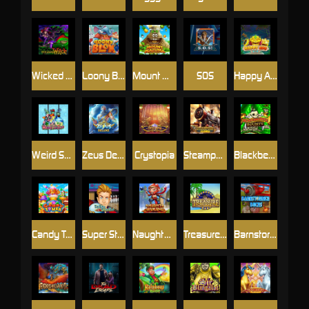
Wicked Witch
Loony Blox
Mount Mazuma
SOS
Happy Ape
Weird Science
Zeus Deluxe
Crystopia
Steampunk Plinko
Blackbeards Bounty
Candy Tower
Super Strike
Naughty Wukong
Treasure Tomb
Barnstormer Bucks