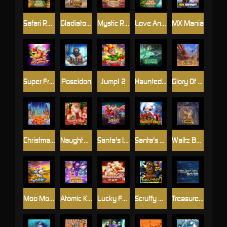
Safari Rumble
Gladiator Royal
Mystic Rings
Love And Riches: Eldorado
MX Mania
Super Fruit Blast
Poseidon
Jump! 2
Haunted Harbor
Glory Of Rome
Christmas Gift Rush
Naughty Santa
Santa's Inn
Santa's Village
Waltz Beauty
Moo Moo Cow
Atomic Kittens
Lucky Fortune Cat
Scruffy Scallywags
Treasure Diver