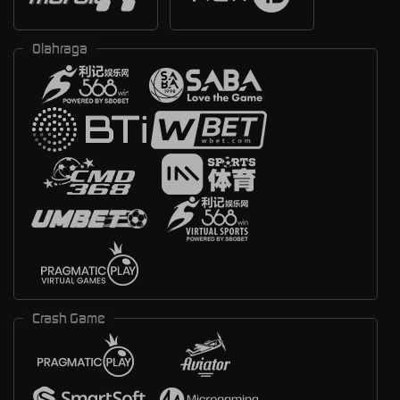
Olahraga
Crash Game