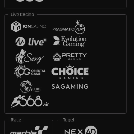
Live Casino
Race
Togel