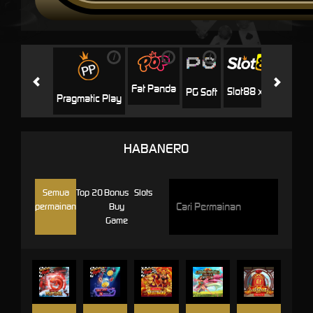
i
i
i
i
i
Facha
Fat Panda
Slot88 x PP
PG Soft
Pragmatic Play
HABANERO
Semua
Top 20
Bonus
Slots
permainan
Buy
Game