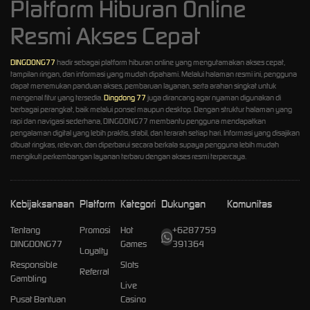
Platform Hiburan Online
Resmi Akses Cepat
DINGDONG77
hadir sebagai platform hiburan online yang mengutamakan akses cepat,
tampilan ringan, dan informasi yang mudah dipahami. Melalui halaman resmi ini, pengguna
dapat menemukan panduan akses, pembaruan layanan, serta arahan singkat untuk
mengenal fitur yang tersedia.
Dingdong 77
juga dirancang agar nyaman digunakan di
berbagai perangkat, baik melalui ponsel maupun desktop. Dengan struktur halaman yang
rapi dan navigasi sederhana, DINGDONG77 membantu pengguna mendapatkan
pengalaman digital yang lebih praktis, stabil, dan terarah setiap hari. Informasi yang disajikan
dibuat ringkas, relevan, dan diperbarui secara berkala supaya pengguna lebih mudah
mengikuti perkembangan layanan terbaru dengan akses resmi terpercaya.
Kebijaksanaan
Platform
Kategori
Dukungan
Komunitas
Tentang
Promosi
Hot
+6287759
DINGDONG77
Games
391364
Loyalty
Responsible
Slots
Referral
Gambling
Live
Pusat Bantuan
Casino