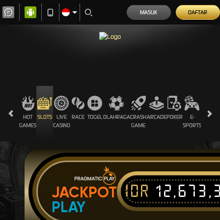
MASUK
DAFTAR
HOT
SLOTS
LIVE
RACE
TOGEL
OLAHRAGA
CRASH
ARCADE
POKER
E-
SABUN
GAMES
CASINO
GAME
SPORTS
AYAM
IDR
12,673,
JACKPOT
PLAY