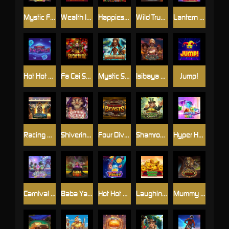
Mystic Fortune Deluxe
Wealth Inn
Happiest Christmas Tree
Wild Trucks
Lantern Luck
Hot Hot Halloween
Fa Cai Shen
Mystic Shaman
Isibaya Queens
Jump!
Racing Royalty
Shivering Strings
Four Divine Beasts
Shamrock Quest
Hyper Hues
Carnival Cove
Baba Yaga
Hot Hot Fruit
Laughing Buddha
Mummy Hunter