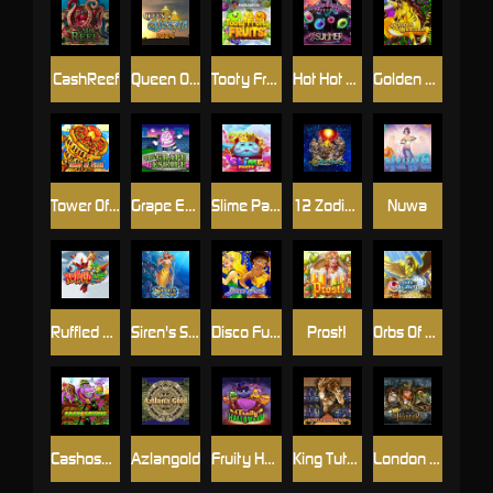
CashReef
Queen Of Queens 2
Tooty Fruity Fruits
Hot Hot Summer
Golden Unicorn
Tower Of Pizza
Grape Escape
Slime Party
12 Zodiacs
Nuwa
Ruffled Up
Siren's Spell
Disco Funk
Prost!
Orbs Of Atlantis
Cashosaurus
Azlangold
Fruity Halloween
King Tuts Tomb
London Hunter