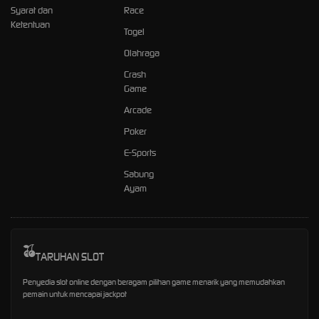
Syarat dan
Race
Ketentuan
Togel
Olahraga
Crash
Game
Arcade
Poker
E-Sports
Sabung
Ayam
TARUHAN SLOT
Penyedia slot online dengan beragam pilihan game menarik yang memudahkan
pemain untuk mencapai jackpot