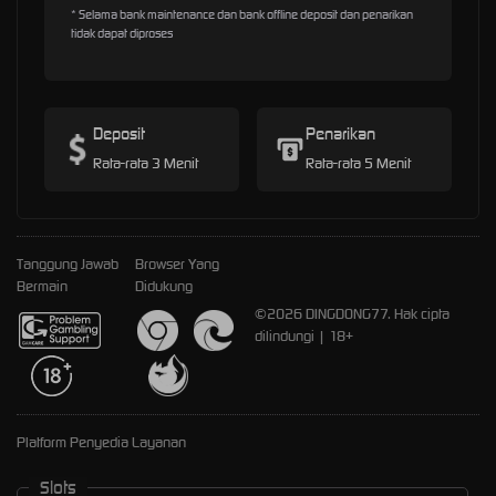
* Selama bank maintenance dan bank offline deposit dan penarikan
tidak dapat diproses
Deposit
Penarikan
Rata-rata 3 Menit
Rata-rata 5 Menit
Tanggung Jawab
Browser Yang
Bermain
Didukung
©2026 DINGDONG77. Hak cipta
dilindungi | 18+
Platform Penyedia Layanan
Slots