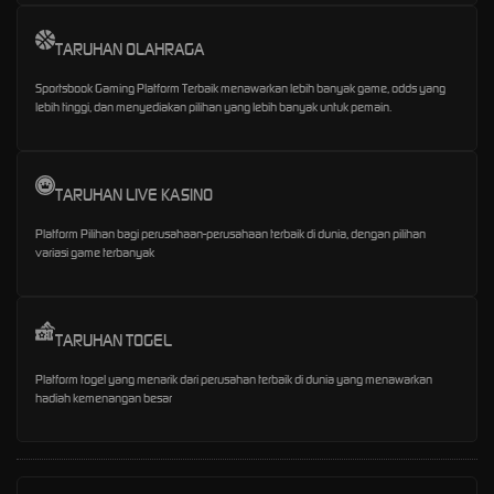
TARUHAN OLAHRAGA
Sportsbook Gaming Platform Terbaik menawarkan lebih banyak game, odds yang
lebih tinggi, dan menyediakan pilihan yang lebih banyak untuk pemain.
TARUHAN LIVE KASINO
Platform Pilihan bagi perusahaan-perusahaan terbaik di dunia, dengan pilihan
variasi game terbanyak
TARUHAN TOGEL
Platform togel yang menarik dari perusahan terbaik di dunia yang menawarkan
hadiah kemenangan besar